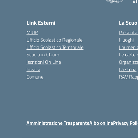
Vi
— 
Link Esterni
La Scuo
MIUR
Presenta
Ufficio Scolastico Regionale
I luoghi
Ufficio Scolastico Territoriale
I numeri 
Scuola in Chiaro
Le carte 
Iscrizioni On Line
Organizz
Invalsi
La storia
Comune
RAV Rapp
Amministrazione Trasparente
Albo online
Privacy Poli