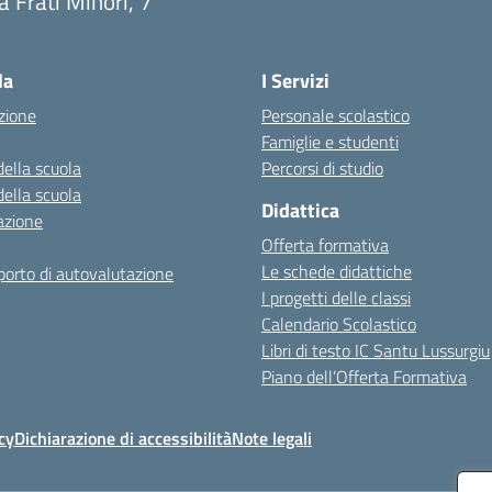
a Frati Minori, 7
Visita la pagina iniziale della scuola
la
I Servizi
zione
Personale scolastico
Famiglie e studenti
della scuola
Percorsi di studio
della scuola
Didattica
azione
Offerta formativa
Le schede didattiche
orto di autovalutazione
I progetti delle classi
Calendario Scolastico
Libri di testo IC Santu Lussurgiu
Piano dell’Offerta Formativa
cy
Dichiarazione di accessibilità
Note legali