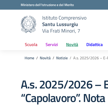
Vai ai contenuti
Vai al menu di navigazione
Vai al footer
Ministero dell'Istruzione e del Merito
Istituto Comprensivo
Santu Lussurgiu
Via Frati Minori, 7
Scuola
Servizi
Novità
Didattica
Home
Novità
Notizie
A.s. 2025/2026 – E-P
A.s. 2025/2026 – E
“Capolavoro”. Nota