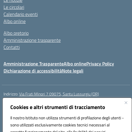
Le notizie
Le circolari
Calendario eventi
Albo online
Albo pretorio
Amministrazione trasparente
Contatti
Amministrazione Trasparente
Albo online
Privacy Policy
Dichiarazione di accessibilità
Note legali
Indirizzo:
Via Frati Minori 7 09075, Santu Lussurgiu (OR)
Centralino:
0783 550855
Email:
oric80600g@istruzione.it
Posta elettronica certificata (PEC):
Cookies e altri strumenti di tracciamento
oric80600g@pec.istruzione.it
Codice fiscale: 90027780957
Il nostro Istituto non utilizza strumenti di profilazione degli utenti -
Codice meccanografico:
oric80600g
sono utilizzati esclusivamente cookies tecnici necessari al
Codice Indice delle Pubbliche Amministrazioni (IPA): istsc_oric80600g
corretto funzionamento del sito, alla fruibilità dei servizi