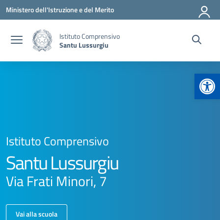
Vai ai contenuti
Vai al menu di navigazione
Vai al footer
Ministero dell'Istruzione e del Merito
Istituto Comprensivo
Santu Lussurgiu
Apr
Istituto Comprensivo
Santu Lussurgiu
Via Frati Minori, 7
Vai alla scuola