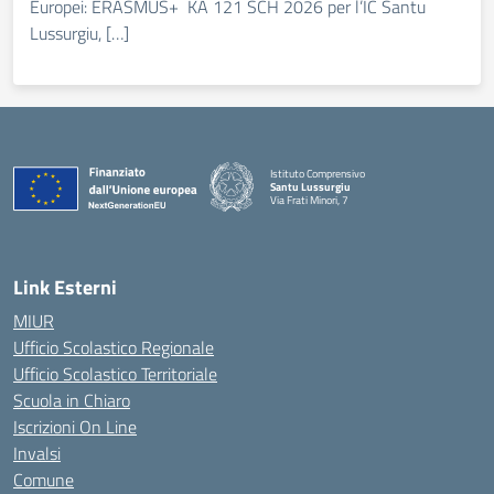
Europei: ERASMUS+ KA 121 SCH 2026 per l’IC Santu
Lussurgiu, […]
Istituto Comprensivo
Santu Lussurgiu
Via Frati Minori, 7
— Visita la pagina iniziale della scuola
Link Esterni
MIUR
Ufficio Scolastico Regionale
Ufficio Scolastico Territoriale
Scuola in Chiaro
Iscrizioni On Line
Invalsi
Comune