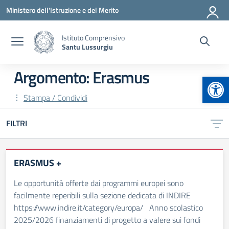
Vai ai contenuti
Vai al menu di navigazione
Vai al footer
Ministero dell'Istruzione e del Merito
Istituto Comprensivo
Santu Lussurgiu
Argomento: Erasmus
Apr
Stampa / Condividi
FILTRI
ERASMUS +
Le opportunità offerte dai programmi europei sono
facilmente reperibili sulla sezione dedicata di INDIRE
https://www.indire.it/category/europa/ Anno scolastico
2025/2026 finanziamenti di progetto a valere sui fondi