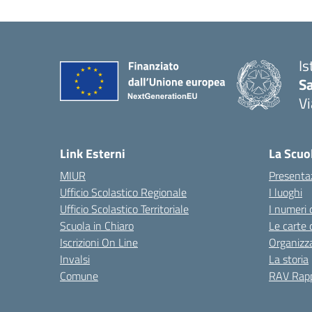
Is
S
Vi
— 
Link Esterni
La Scuo
MIUR
Presenta
Ufficio Scolastico Regionale
I luoghi
Ufficio Scolastico Territoriale
I numeri 
Scuola in Chiaro
Le carte 
Iscrizioni On Line
Organizz
Invalsi
La storia
Comune
RAV Rapp