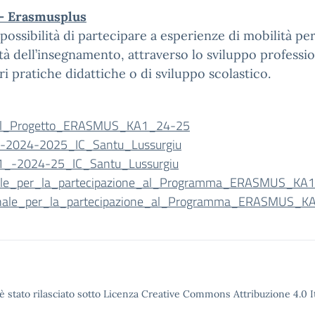
f – Erasmusplus
 possibilità di partecipare a esperienze di mobilità pe
tà dell’insegnamento, attraverso lo sviluppo professio
ri pratiche didattiche o di sviluppo scolastico.
a_al_Progetto_ERASMUS_KA1_24-25
-2024-2025_IC_Santu_Lussurgiu
_-2024-25_IC_Santu_Lussurgiu
nale_per_la_partecipazione_al_Programma_ERASMUS_KA
sonale_per_la_partecipazione_al_Programma_ERASMUS_K
è stato rilasciato sotto Licenza Creative Commons Attribuzione 4.0 It