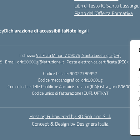
Libri di testo IC Santu Lussurgiu
Piano dell’Offerta Formativa
cy
Dichiarazione di accessibilità
Note legali
Indirizzo:
Via Frati Minori 7 09075, Santu Lussurgiu (OR)
55
Email:
oric80600g@istruzione.it
Posta elettronica certificata (PEC):
oric8
Codice fiscale: 90027780957
Codice meccanografico:
oric80600g
Codice Indice delle Pubbliche Amministrazioni (IPA): istsc_oric80600g
Codice unico di fatturazione (CUF): UFTK4T
Hosting & Powered by 3D Solution S.r.l.
Concept & Design by Designers Italia