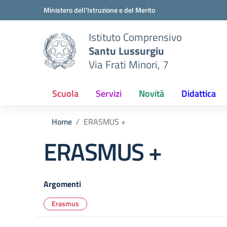
Vai ai contenuti
Vai al menu di navigazione
Vai al footer
Ministero dell'Istruzione e del Merito
Istituto Comprensivo
Santu Lussurgiu
Via Frati Minori, 7
Scuola
Servizi
Novità
Didattica
Home
ERASMUS +
ERASMUS +
Argomenti
Erasmus