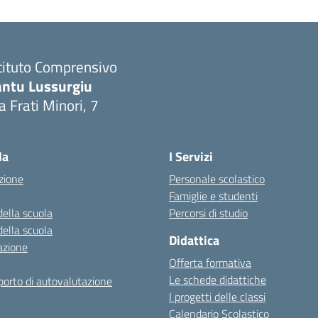
tituto Comprensivo
antu Lussurgiu
a Frati Minori, 7
Visita la pagina iniziale della scuola
la
I Servizi
zione
Personale scolastico
Famiglie e studenti
della scuola
Percorsi di studio
della scuola
Didattica
azione
Offerta formativa
Le schede didattiche
orto di autovalutazione
I progetti delle classi
Calendario Scolastico