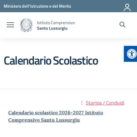
Vai ai contenuti
Vai al menu di navigazione
Vai al footer
Ministero dell'Istruzione e del Merito
Istituto Comprensivo
Santu Lussurgiu
Ap
Calendario Scolastico
Stampa / Condividi
Calendario scolastico 2026-2027 Istituto
Comprensivo Santu Lussurgiu