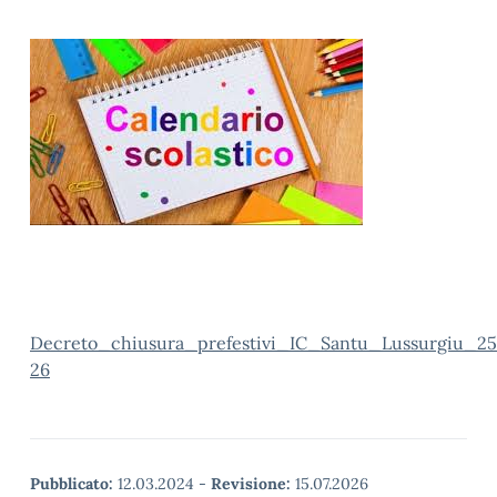
Decreto_chiusura_prefestivi_IC_Santu_Lussurgiu_25
26
Pubblicato:
12.03.2024
-
Revisione:
15.07.2026