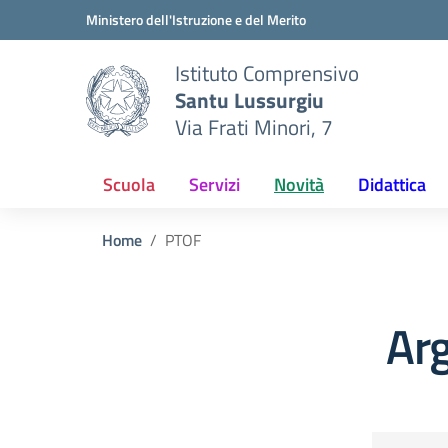
Vai ai contenuti
Vai al menu di navigazione
Vai al footer
Ministero dell'Istruzione e del Merito
Istituto Comprensivo
Santu Lussurgiu
Via Frati Minori, 7
Scuola
Servizi
Novità
Didattica
Home
PTOF
Ar