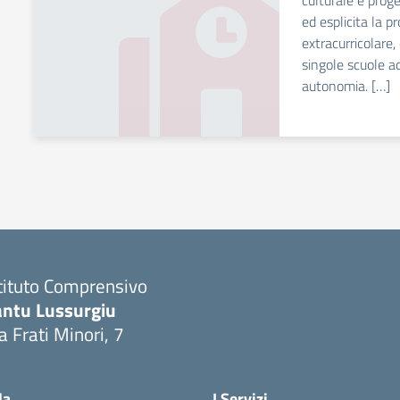
culturale e proge
ed esplicita la p
extracurricolare,
singole scuole a
autonomia. […]
tituto Comprensivo
antu Lussurgiu
a Frati Minori, 7
Visita la pagina iniziale della scuola
la
I Servizi