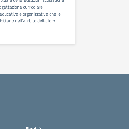
ttuale delle istituzioni scolastiche
rogettazione curricolare,
 educativa e organizzativa che le
dottano nell’ambito della loro
Novità