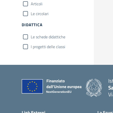
Articoli
Le circolari
DIDATTICA
Le schede didattiche
I progetti delle classi
Is
S
Vi
— 
Link Esterni
La Scuo