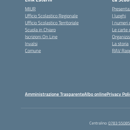
MIUR
Presenta
Ufficio Scolastico Regionale
I luoghi
Ufficio Scolastico Territoriale
I numeri 
Scuola in Chiaro
Le carte 
Iscrizioni On Line
Organizz
Invalsi
La storia
Comune
RAV Rapp
Amministrazione Trasparente
Albo online
Privacy Poli
Centralino:
0783 5508