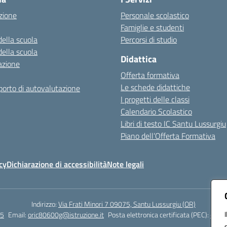
zione
Personale scolastico
Famiglie e studenti
della scuola
Percorsi di studio
della scuola
Didattica
azione
Offerta formativa
Le schede didattiche
orto di autovalutazione
I progetti delle classi
Calendario Scolastico
Libri di testo IC Santu Lussurgiu
Piano dell’Offerta Formativa
cy
Dichiarazione di accessibilità
Note legali
Indirizzo:
Via Frati Minori 7 09075, Santu Lussurgiu (OR)
55
Email:
oric80600g@istruzione.it
Posta elettronica certificata (PEC):
oric8