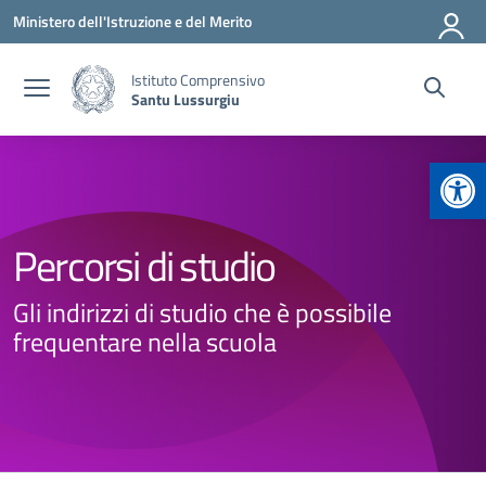
Vai ai contenuti
Vai al menu di navigazione
Vai al footer
Ministero dell'Istruzione e del Merito
Istituto Comprensivo
Santu Lussurgiu
Apr
Percorsi di studio
Gli indirizzi di studio che è possibile
frequentare nella scuola