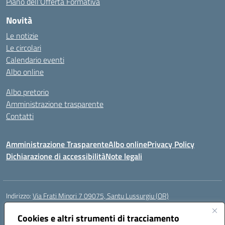
Piano dell’Offerta Formativa
Novità
Le notizie
Le circolari
Calendario eventi
Albo online
Albo pretorio
Amministrazione trasparente
Contatti
Amministrazione Trasparente
Albo online
Privacy Policy
Dichiarazione di accessibilità
Note legali
Indirizzo:
Via Frati Minori 7 09075, Santu Lussurgiu (OR)
Centralino:
0783 550855
Email:
oric80600g@istruzione.it
Posta elettronica certificata (PEC):
Cookies e altri strumenti di tracciamento
oric80600g@pec.istruzione.it