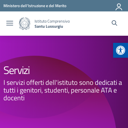
Vai ai contenuti
Vai al menu di navigazione
Vai al footer
Ministero dell'Istruzione e del Merito
Istituto Comprensivo
Santu Lussurgiu
Apr
Servizi
I servizi offerti dell'istituto sono dedicati a
tutti i genitori, studenti, personale ATA e
docenti