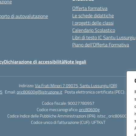
azione
Offerta formativa
Le schede didattiche
orto di autovalutazione
I progetti delle classi
Calendario Scolastico
Libri di testo IC Santu Lussurgiu
Piano dell’Offerta Formativa
cy
Dichiarazione di accessibilità
Note legali
Indirizzo:
Via Frati Minori 7 09075, Santu Lussurgiu (OR)
55
Email:
oric80600g@istruzione.it
Posta elettronica certificata (PEC):
oric8
Codice fiscale: 90027780957
Codice meccanografico:
oric80600g
Codice Indice delle Pubbliche Amministrazioni (IPA): istsc_oric80600g
Codice unico di fatturazione (CUF): UFTK4T