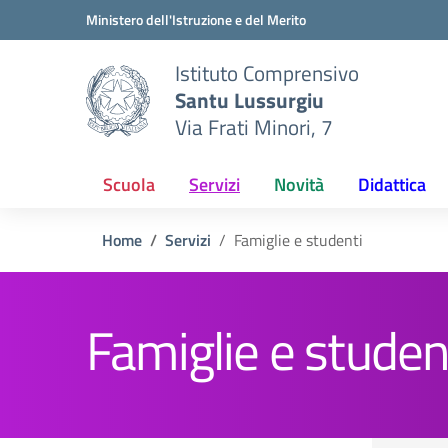
Vai ai contenuti
Vai al menu di navigazione
Vai al footer
Ministero dell'Istruzione e del Merito
Istituto Comprensivo
Santu Lussurgiu
Via Frati Minori, 7
Scuola
Servizi
Novità
Didattica
Home
Servizi
Famiglie e studenti
Famiglie e studen