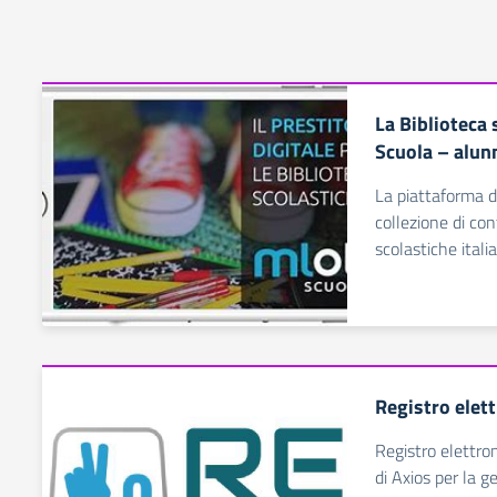
La Biblioteca 
Scuola – alun
La piattaforma di
collezione di con
scolastiche itali
Registro elet
Registro elettro
di Axios per la g