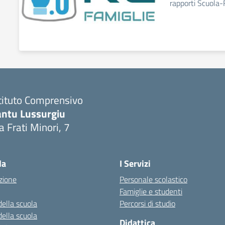
rapporti Scuola-
tituto Comprensivo
antu Lussurgiu
a Frati Minori, 7
Visita la pagina iniziale della scuola
la
I Servizi
zione
Personale scolastico
Famiglie e studenti
della scuola
Percorsi di studio
della scuola
Didattica