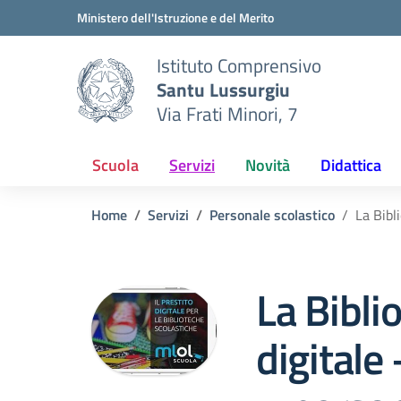
Vai ai contenuti
Vai al menu di navigazione
Vai al footer
Ministero dell'Istruzione e del Merito
Istituto Comprensivo
Santu Lussurgiu
Via Frati Minori, 7
Scuola
Servizi
Novità
Didattica
Home
Servizi
Personale scolastico
La Bibl
La Bibli
digitale