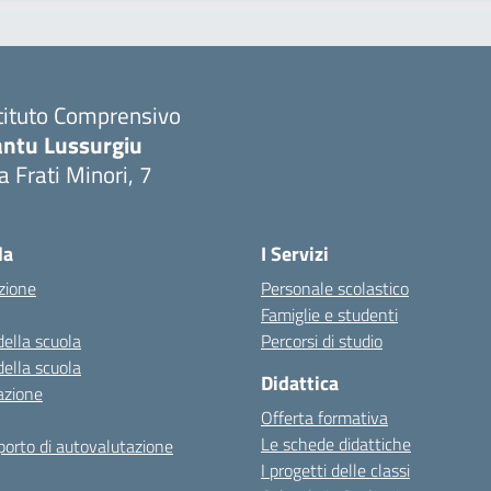
tituto Comprensivo
antu Lussurgiu
a Frati Minori, 7
Visita la pagina iniziale della scuola
la
I Servizi
zione
Personale scolastico
Famiglie e studenti
della scuola
Percorsi di studio
della scuola
Didattica
azione
Offerta formativa
Le schede didattiche
orto di autovalutazione
I progetti delle classi