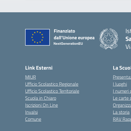
Is
S
Vi
— 
Link Esterni
La Scuo
MIUR
Presenta
Ufficio Scolastico Regionale
I luoghi
Ufficio Scolastico Territoriale
I numeri 
Scuola in Chiaro
Le carte 
Iscrizioni On Line
Organizz
Invalsi
La storia
Comune
RAV Rapp