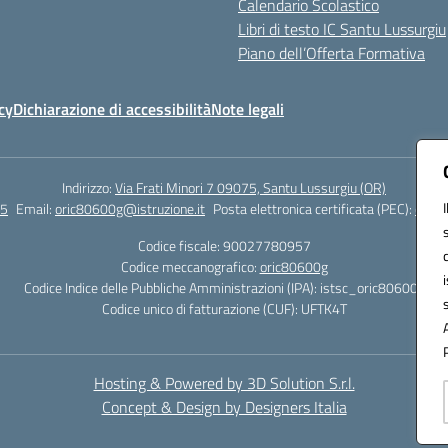
Calendario Scolastico
Libri di testo IC Santu Lussurgiu
Piano dell’Offerta Formativa
cy
Dichiarazione di accessibilità
Note legali
Indirizzo:
Via Frati Minori 7 09075, Santu Lussurgiu (OR)
55
Email:
oric80600g@istruzione.it
Posta elettronica certificata (PEC):
oric8
Codice fiscale: 90027780957
Codice meccanografico:
oric80600g
Codice Indice delle Pubbliche Amministrazioni (IPA): istsc_oric80600g
Codice unico di fatturazione (CUF): UFTK4T
Hosting & Powered by 3D Solution S.r.l.
Concept & Design by Designers Italia