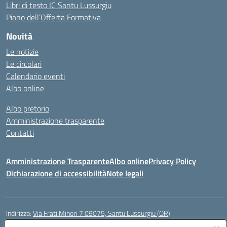
Libri di testo IC Santu Lussurgiu
Piano dell’Offerta Formativa
Novità
Le notizie
Le circolari
Calendario eventi
Albo online
Albo pretorio
Amministrazione trasparente
Contatti
Amministrazione Trasparente
Albo online
Privacy Policy
Dichiarazione di accessibilità
Note legali
Indirizzo:
Via Frati Minori 7 09075, Santu Lussurgiu (OR)
Centralino:
0783 550855
Email:
oric80600g@istruzione.it