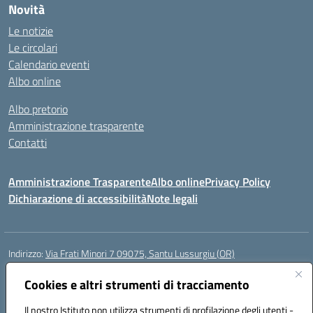
Novità
Le notizie
Le circolari
Calendario eventi
Albo online
Albo pretorio
Amministrazione trasparente
Contatti
Amministrazione Trasparente
Albo online
Privacy Policy
Dichiarazione di accessibilità
Note legali
Indirizzo:
Via Frati Minori 7 09075, Santu Lussurgiu (OR)
Centralino:
0783 550855
Email:
oric80600g@istruzione.it
Posta elettronica certificata (PEC):
Cookies e altri strumenti di tracciamento
oric80600g@pec.istruzione.it
Codice fiscale: 90027780957
Il nostro Istituto non utilizza strumenti di profilazione degli utenti -