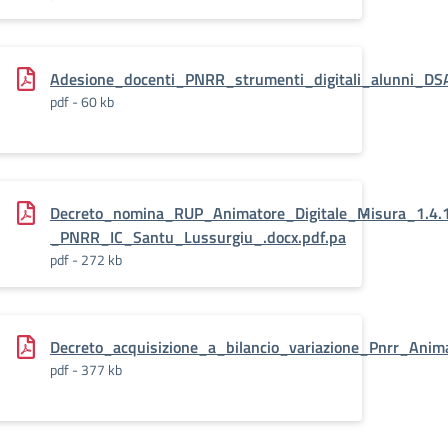
itifunzioni-
Adesione_docenti_PNRR_strumenti_digitali_alunni_DS
pdf - 60 kb
NRR_Animatore_Digitale_Misura_1.4.1_PA_digitale-
Decreto_nomina_RUP_Animatore_Digitale_Misura_1.4.1
_PNRR_IC_Santu_Lussurgiu_.docx.pdf.pa
pdf - 272 kb
Decreto_acquisizione_a_bilancio_variazione_Pnrr_Anima
pdf - 377 kb