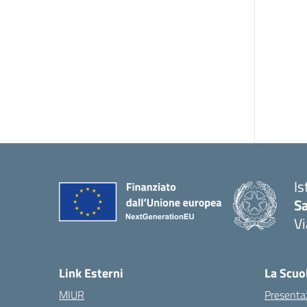
Is
S
Vi
— 
Link Esterni
La Scuo
MIUR
Presenta