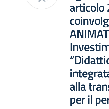
articolo 
coinvolg
ANIMATO
Investi
“Didatti
integrat
alla tran
per il p