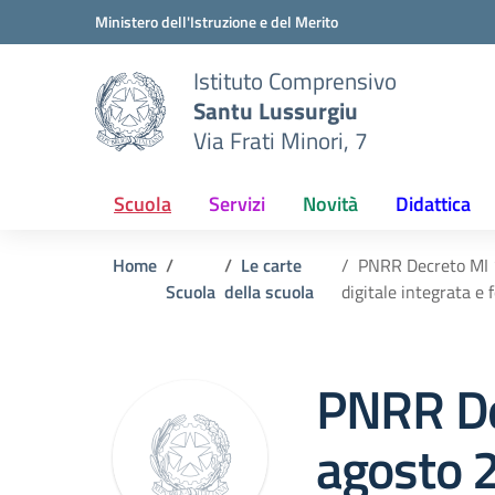
Vai ai contenuti
Vai al menu di navigazione
Vai al footer
Ministero dell'Istruzione e del Merito
Istituto Comprensivo
Santu Lussurgiu
Via Frati Minori, 7
Scuola
Servizi
Novità
Didattica
Home
Le carte
PNRR Decreto MI 1
Scuola
della scuola
digitale integrata e 
PNRR De
agosto 2