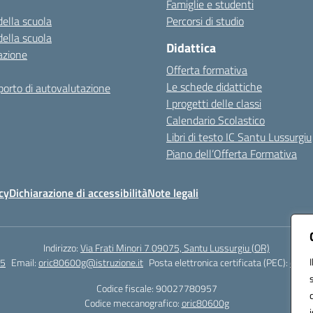
Famiglie e studenti
della scuola
Percorsi di studio
della scuola
Didattica
azione
Offerta formativa
Le schede didattiche
orto di autovalutazione
I progetti delle classi
Calendario Scolastico
Libri di testo IC Santu Lussurgiu
Piano dell’Offerta Formativa
cy
Dichiarazione di accessibilità
Note legali
Indirizzo:
Via Frati Minori 7 09075, Santu Lussurgiu (OR)
55
Email:
oric80600g@istruzione.it
Posta elettronica certificata (PEC):
oric8
Codice fiscale: 90027780957
Codice meccanografico:
oric80600g