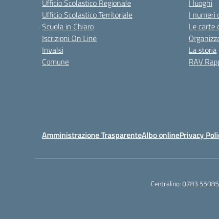
Ufficio Scolastico Regionale
I luoghi
Ufficio Scolastico Territoriale
I numeri 
Scuola in Chiaro
Le carte 
Iscrizioni On Line
Organizz
Invalsi
La storia
Comune
RAV Rapp
Amministrazione Trasparente
Albo online
Privacy Poli
Centralino:
0783 5508