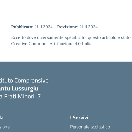
Pubblicato:
21.11.2024
-
Revisione:
21.11.2024
Eccetto dove diversamente specificato, questo articolo è stato 
Creative Commons Attribuzione 4.0 Italia.
tituto Comprensivo
antu Lussurgiu
a Frati Minori, 7
Visita la pagina iniziale della scuola
la
I Servizi
zione
Personale scolastico