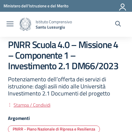
Vai ai contenuti
Vai al menu di navigazione
Vai al footer
Ministero dell'Istruzione e del Merito
Istituto Comprensivo
Santu Lussurgiu
PNRR Scuola 4.0 – Missione 4
– Componente 1 –
Investimento 2.1 DM66/2023
Potenziamento dell’offerta dei servizi di
istruzione: dagli asili nido alle Università
Investimento 2.1 Documenti del progetto
Stampa / Condividi
Argomenti
PNRR - Piano Nazionale di Ripresa e Resilienza