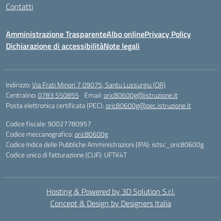
Contatti
Amministrazione Trasparente
Albo online
Privacy Policy
Dichiarazione di accessibilità
Note legali
Indirizzo:
Via Frati Minori 7 09075, Santu Lussurgiu (OR)
Centralino:
0783 550855
Email:
oric80600g@istruzione.it
Posta elettronica certificata (PEC):
oric80600g@pec.istruzione.it
Codice fiscale: 90027780957
Codice meccanografico:
oric80600g
Codice Indice delle Pubbliche Amministrazioni (IPA): istsc_oric80600g
Codice unico di fatturazione (CUF): UFTK4T
Hosting & Powered by 3D Solution S.r.l.
Concept & Design by Designers Italia