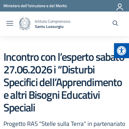
Vai ai contenuti
Vai al menu di navigazione
Vai al footer
Ministero dell'Istruzione e del Merito
Istituto Comprensivo
Santu Lussurgiu
Apr
Incontro con l’esperto sabato
27.06.2026 i “Disturbi
Specifici dell’Apprendimento
e altri Bisogni Educativi
Speciali
Progetto RAS "Stelle sulla Terra" in partenariato