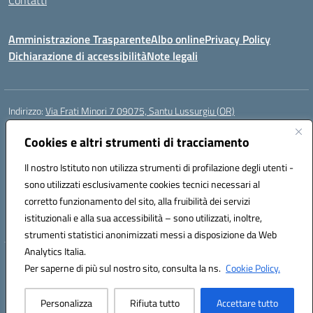
Contatti
Amministrazione Trasparente
Albo online
Privacy Policy
Dichiarazione di accessibilità
Note legali
Indirizzo:
Via Frati Minori 7 09075, Santu Lussurgiu (OR)
Centralino:
0783 550855
Email:
oric80600g@istruzione.it
Cookies e altri strumenti di tracciamento
Posta elettronica certificata (PEC):
oric80600g@pec.istruzione.it
Codice fiscale: 90027780957
Il nostro Istituto non utilizza strumenti di profilazione degli utenti -
Codice meccanografico:
oric80600g
sono utilizzati esclusivamente cookies tecnici necessari al
Codice Indice delle Pubbliche Amministrazioni (IPA): istsc_oric80600g
corretto funzionamento del sito, alla fruibilità dei servizi
Codice unico di fatturazione (CUF): UFTK4T
istituzionali e alla sua accessibilità – sono utilizzati, inoltre,
strumenti statistici anonimizzati messi a disposizione da Web
Analytics Italia.
Hosting & Powered by 3D Solution S.r.l.
Per saperne di più sul nostro sito, consulta la ns.
Cookie Policy.
Concept & Design by Designers Italia
Personalizza
Rifiuta tutto
Accettare tutto