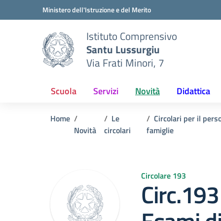
Vai ai contenuti
Vai al menu di navigazione
Vai al footer
Ministero dell'Istruzione e del Merito
Istituto Comprensivo
Santu Lussurgiu
Via Frati Minori, 7
Scuola
Servizi
Novità
Didattica
Home
Le
Circolari per il pers
Novità
circolari
famiglie
Circolare 193
Circ.193