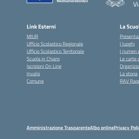
Vi
— 
Link Esterni
La Scuo
MIUR
Presenta
Ufficio Scolastico Regionale
I luoghi
Ufficio Scolastico Territoriale
I numeri 
Scuola in Chiaro
Le carte 
Iscrizioni On Line
Organizz
Invalsi
La storia
Comune
RAV Rapp
Amministrazione Trasparente
Albo online
Privacy Poli