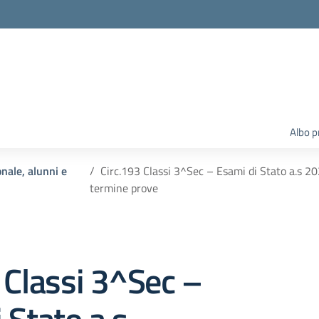
Albo p
onale, alunni e
Circ.193 Classi 3^Sec – Esami di Stato a.s 2
termine prove
 Classi 3^Sec –