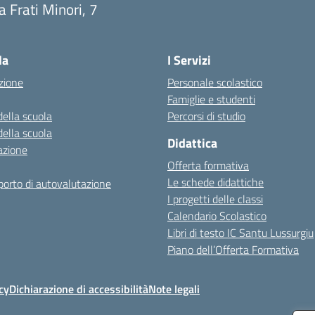
a Frati Minori, 7
Visita la pagina iniziale della scuola
la
I Servizi
zione
Personale scolastico
Famiglie e studenti
della scuola
Percorsi di studio
della scuola
Didattica
azione
Offerta formativa
Le schede didattiche
orto di autovalutazione
I progetti delle classi
Calendario Scolastico
Libri di testo IC Santu Lussurgiu
Piano dell’Offerta Formativa
cy
Dichiarazione di accessibilità
Note legali