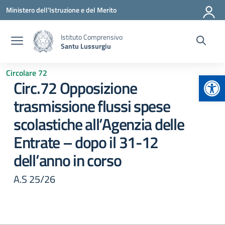
Vai ai contenuti
Vai al menu di navigazione
Vai al footer
Ministero dell'Istruzione e del Merito
Istituto Comprensivo
Santu Lussurgiu
Circolare 72
Apr
Circ.72 Opposizione
trasmissione flussi spese
scolastiche all’Agenzia delle
Entrate – dopo il 31-12
dell’anno in corso
A.S 25/26