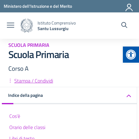
Vai ai contenuti
Vai al menu di navigazione
Vai al footer
Ministero dell'Istruzione e del Merito
Istituto Comprensivo
Santu Lussurgiu
SCUOLA PRIMARIA
Apr
Scuola Primaria
Corso A
Stampa / Condividi
Indice della pagina
Cos'è
Orario delle classi
Libri di testo