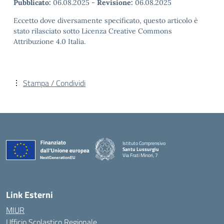
Pubblicato:
06.08.2025
-
Revisione:
06.08.2025
Eccetto dove diversamente specificato, questo articolo è
stato rilasciato sotto Licenza Creative Commons
Attribuzione 4.0 Italia.
Stampa / Condividi
Istituto Comprensivo
Santu Lussurgiu
Via Frati Minori, 7
— Visita la pagina iniziale della scuola
Link Esterni
MIUR
Ufficio Scolastico Regionale