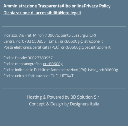
Amministrazione Trasparente
Albo online
Privacy Policy
Dichiarazione di accessibilità
Note legali
Indirizzo:
Via Frati Minori 7 09075, Santu Lussurgiu (OR)
Centralino:
0783 550855
Email:
oric80600g@istruzione.it
Posta elettronica certificata (PEC):
oric80600g@pec.istruzione.it
Codice fiscale: 90027780957
Codice meccanografico:
oric80600g
Codice Indice delle Pubbliche Amministrazioni (IPA): istsc_oric80600g
Codice unico di fatturazione (CUF): UFTK4T
Hosting & Powered by 3D Solution S.r.l.
Concept & Design by Designers Italia