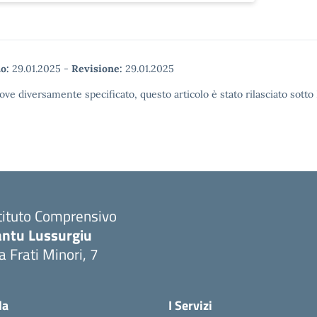
o:
29.01.2025
-
Revisione:
29.01.2025
ove diversamente specificato, questo articolo è stato rilasciato sott
tituto Comprensivo
antu Lussurgiu
a Frati Minori, 7
Visita la pagina iniziale della scuola
la
I Servizi