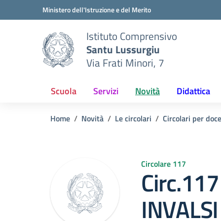
Vai ai contenuti
Vai al menu di navigazione
Vai al footer
Ministero dell'Istruzione e del Merito
Istituto Comprensivo
Santu Lussurgiu
Via Frati Minori, 7
Scuola
Servizi
Novità
Didattica
Home
Novità
Le circolari
Circolari per doc
Circolare 117
Circ.117
INVALSI