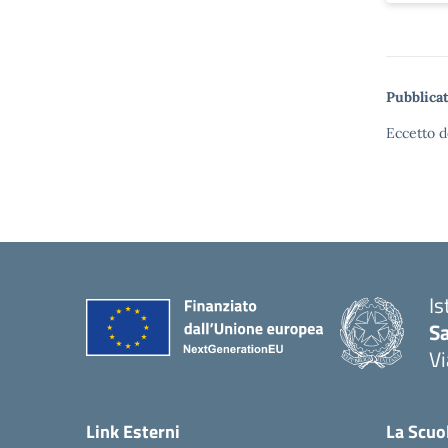
Pubblicat
Eccetto d
Is
S
Vi
— 
Link Esterni
La Scuo