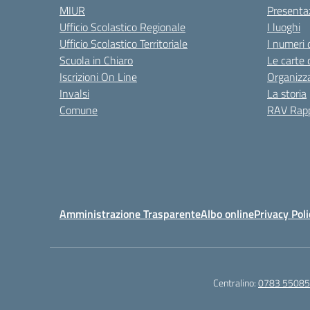
MIUR
Presenta
Ufficio Scolastico Regionale
I luoghi
Ufficio Scolastico Territoriale
I numeri 
Scuola in Chiaro
Le carte 
Iscrizioni On Line
Organizz
Invalsi
La storia
Comune
RAV Rapp
Amministrazione Trasparente
Albo online
Privacy Poli
Centralino:
0783 5508