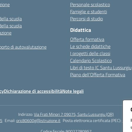
zione
Personale scolastico
Famiglie e studenti
della scuola
Percorsi di studio
della scuola
Didattica
azione
Offerta formativa
Le schede didattiche
orto di autovalutazione
I progetti delle classi
Calendario Scolastico
Libri di testo IC Santu Lussurgiu
Piano dell’Offerta Formativa
cy
Dichiarazione di accessibilità
Note legali
Indirizzo:
Via Frati Minori 7 09075, Santu Lussurgiu (OR)
55
Email:
oric80600g@istruzione.it
Posta elettronica certificata (PEC):
oric8
Codice fiscale: 90027780957