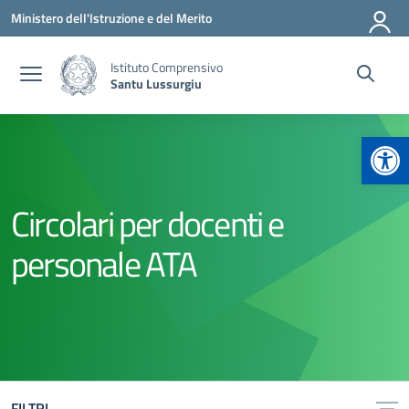
Vai ai contenuti
Vai al menu di navigazione
Vai al footer
Ministero dell'Istruzione e del Merito
Istituto Comprensivo
Santu Lussurgiu
Apr
Circolari per docenti e
personale ATA
FILTRI