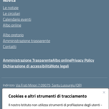
Novità
Le notizie
Le circolari
Calendario eventi
Albo online
Albo pretorio
Amministrazione trasparente
Contatti
Amministrazione Trasparente
Albo online
Privacy Policy
Dichiarazione di accessibilità
Note legali
Indirizzo:
Via Frati Minori 7 09075, Santu Lussurgiu (OR)
Centralino:
0783 550855
Email:
oric80600g@istruzione.it
Posta elettronica certificata (PEC):
Cookies e altri strumenti di tracciamento
oric80600g@pec.istruzione.it
Codice fiscale: 90027780957
Il nostro Istituto non utilizza strumenti di profilazione degli utenti -