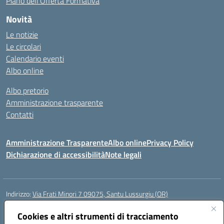
Piano dell’Offerta Formativa
Novità
Le notizie
Le circolari
Calendario eventi
Albo online
Albo pretorio
Amministrazione trasparente
Contatti
Amministrazione Trasparente
Albo online
Privacy Policy
Dichiarazione di accessibilità
Note legali
Indirizzo:
Via Frati Minori 7 09075, Santu Lussurgiu (OR)
Centralino:
0783 550855
Email:
oric80600g@istruzione.it
Posta elettronica certificata (PEC):
Cookies e altri strumenti di tracciamento
oric80600g@pec.istruzione.it