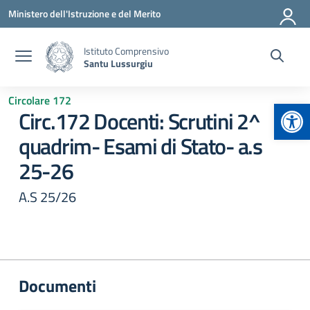
Vai ai contenuti
Vai al menu di navigazione
Vai al footer
Ministero dell'Istruzione e del Merito
Istituto Comprensivo
Santu Lussurgiu
Circolare 172
Apr
Circ.172 Docenti: Scrutini 2^
quadrim- Esami di Stato- a.s
25-26
A.S 25/26
Documenti