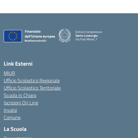
Istituto Comprensivo
Santu Lussurgiu
Via Frati Minori, 7
— Visita la pagina iniziale della scuola
Link Esterni
MIUR
Ufficio Scolastico Regionale
Ufficio Scolastico Territoriale
Scuola in Chiaro
Iscrizioni On Line
Invalsi
Comune
La Scuola