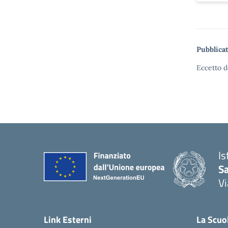
Pubblicat
Eccetto d
Is
S
Vi
— 
Link Esterni
La Scuo