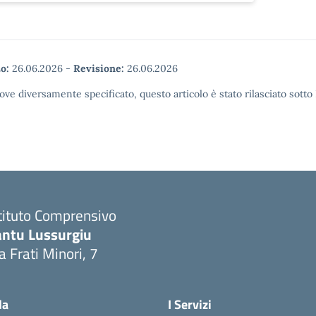
o:
26.06.2026
-
Revisione:
26.06.2026
ove diversamente specificato, questo articolo è stato rilasciato sott
tituto Comprensivo
antu Lussurgiu
a Frati Minori, 7
Visita la pagina iniziale della scuola
la
I Servizi