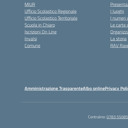
MIUR
Presenta
Ufficio Scolastico Regionale
I luoghi
Ufficio Scolastico Territoriale
I numeri 
Scuola in Chiaro
Le carte 
Iscrizioni On Line
Organizz
Invalsi
La storia
Comune
RAV Rapp
Amministrazione Trasparente
Albo online
Privacy Poli
Centralino:
0783 5508