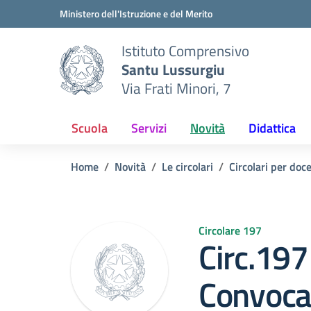
Vai ai contenuti
Vai al menu di navigazione
Vai al footer
Ministero dell'Istruzione e del Merito
Istituto Comprensivo
Santu Lussurgiu
Via Frati Minori, 7
Scuola
Servizi
Novità
Didattica
Home
Novità
Le circolari
Circolari per doc
Circolare 197
Circ.197
Convoca