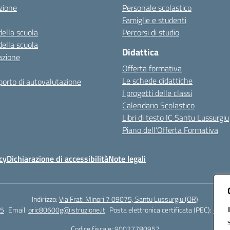
zione
Personale scolastico
Famiglie e studenti
della scuola
Percorsi di studio
della scuola
Didattica
azione
Offerta formativa
Le schede didattiche
orto di autovalutazione
I progetti delle classi
Calendario Scolastico
Libri di testo IC Santu Lussurgiu
Piano dell’Offerta Formativa
cy
Dichiarazione di accessibilità
Note legali
Indirizzo:
Via Frati Minori 7 09075, Santu Lussurgiu (OR)
55
Email:
oric80600g@istruzione.it
Posta elettronica certificata (PEC):
oric8
Codice fiscale: 90027780957