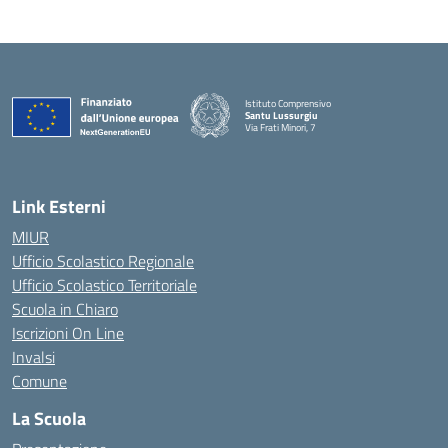
Istituto Comprensivo
Santu Lussurgiu
Via Frati Minori, 7
— Visita la pagina iniziale della scuola
Link Esterni
MIUR
Ufficio Scolastico Regionale
Ufficio Scolastico Territoriale
Scuola in Chiaro
Iscrizioni On Line
Invalsi
Comune
La Scuola