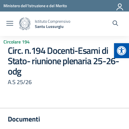
Vai ai contenuti
Vai al menu di navigazione
Vai al footer
Ministero dell'Istruzione e del Merito
Istituto Comprensivo
Santu Lussurgiu
Circolare 194
Apr
Circ. n.194 Docenti-Esami di
Stato- riunione plenaria 25-26-
odg
A.S 25/26
Documenti