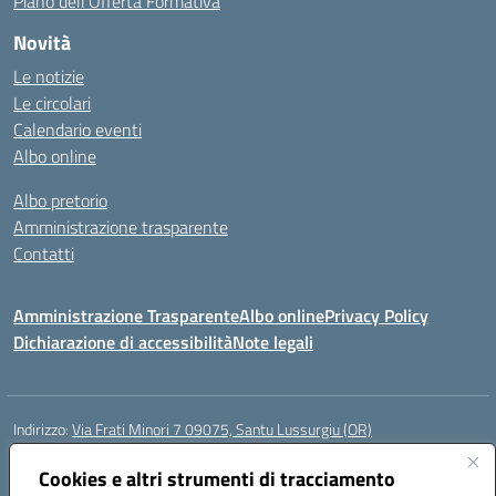
Piano dell’Offerta Formativa
Novità
Le notizie
Le circolari
Calendario eventi
Albo online
Albo pretorio
Amministrazione trasparente
Contatti
Amministrazione Trasparente
Albo online
Privacy Policy
Dichiarazione di accessibilità
Note legali
Indirizzo:
Via Frati Minori 7 09075, Santu Lussurgiu (OR)
Centralino:
0783 550855
Email:
oric80600g@istruzione.it
Posta elettronica certificata (PEC):
Cookies e altri strumenti di tracciamento
oric80600g@pec.istruzione.it