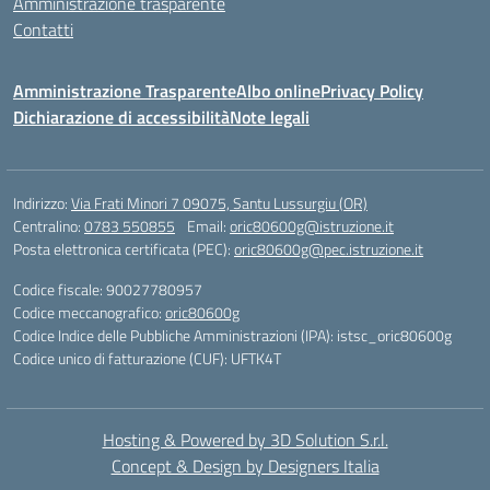
Amministrazione trasparente
Contatti
Amministrazione Trasparente
Albo online
Privacy Policy
Dichiarazione di accessibilità
Note legali
Indirizzo:
Via Frati Minori 7 09075, Santu Lussurgiu (OR)
Centralino:
0783 550855
Email:
oric80600g@istruzione.it
Posta elettronica certificata (PEC):
oric80600g@pec.istruzione.it
Codice fiscale: 90027780957
Codice meccanografico:
oric80600g
Codice Indice delle Pubbliche Amministrazioni (IPA): istsc_oric80600g
Codice unico di fatturazione (CUF): UFTK4T
Hosting & Powered by 3D Solution S.r.l.
Concept & Design by Designers Italia