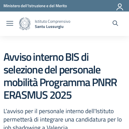
Vai ai contenuti
Vai al menu di navigazione
Vai al footer
Ministero dell'Istruzione e del Merito
Istituto Comprensivo
Santu Lussurgiu
Avviso interno BIS di
selezione del personale
mobilità Programma PNRR
ERASMUS 2025
L'avviso per il personale interno dell'Istituto
permetterà di integrare una candidatura per lo
job shadowing a Valencia.